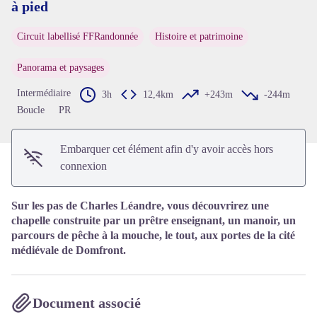
à pied
Voir l'image en plein écran
Circuit labellisé FFRandonnée
Histoire et patrimoine
Panorama et paysages
Intermédiaire
3h
12,4km
+243m
-244m
Boucle
PR
Embarquer cet élément afin d'y avoir accès hors
connexion
Sur les pas de Charles Léandre, vous découvrirez une
chapelle construite par un prêtre enseignant, un manoir, un
parcours de pêche à la mouche, le tout, aux portes de la cité
médiévale de Domfront.
Document associé