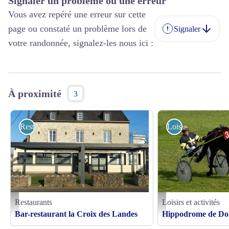
Signaler un problème ou une erreur
Vous avez repéré une erreur sur cette
page ou constaté un problème lors de
Signaler
votre randonnée, signalez-les nous ici :
À proximité
3
Restaurants
Loisirs et activités
Restaurants
Loisirs et activités
La-Croix-des-Landes-Domfront - ©MR BOURGAIN
Hippodrome - ©D. Comme
Bar-restaurant la Croix des Landes
Hippodrome de Do