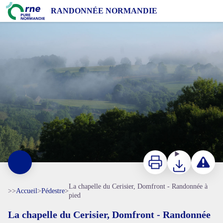
La chapelle du Cerisier, Domfront - Randonnée à pied
RANDONNÉE NORMANDIE
Le bocage domfrontais - D. Commenchal
Imprimer
Télécharger
Signaler 
La chapelle du Cerisier, Domfront - Randonnée à
>>
Accueil
>
Pédestre
>
pied
La chapelle du Cerisier, Domfront - Randonnée