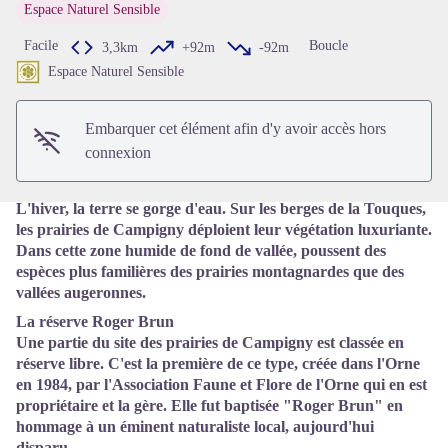
Espace Naturel Sensible
Facile
Boucle
3,3km
+92m
-92m
Voir l'image en plein écran
Espace Naturel Sensible
Embarquer cet élément afin d'y avoir accès hors
connexion
L'hiver, la terre se gorge d'eau. Sur les berges de la Touques,
les prairies de Campigny déploient leur végétation luxuriante.
Dans cette zone humide de fond de vallée, poussent des
espèces plus familières des prairies montagnardes que des
vallées augeronnes.
La réserve Roger Brun
Une partie du site des prairies de Campigny est classée en
réserve libre. C'est la première de ce type, créée dans l'Orne
en 1984, par l'Association Faune et Flore de l'Orne qui en est
propriétaire et la gère. Elle fut baptisée "Roger Brun" en
hommage à un éminent naturaliste local, aujourd'hui
disparu.