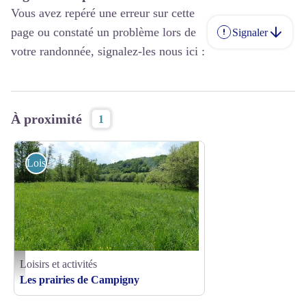
Vous avez repéré une erreur sur cette
page ou constaté un problème lors de
Signaler
votre randonnée, signalez-les nous ici :
À proximité
1
Loisirs et activités
Loisirs et activités
Les prairies de Campigny - © CD 61
Les prairies de Campigny