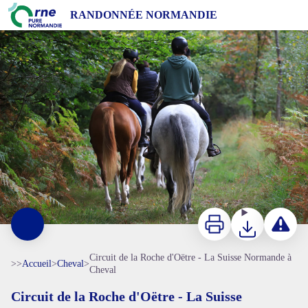
Circuit de la Roche d'Oëtre - La Suisse Normande à Cheval
RANDONNÉE NORMANDIE
Randonnée à cheval dans l'Orne en Normandie - JE Rubio
Imprimer
Télécharger
Signaler 
Circuit de la Roche d'Oëtre - La Suisse Normande à
>>
Accueil
>
Cheval
>
Cheval
Circuit de la Roche d'Oëtre - La Suisse