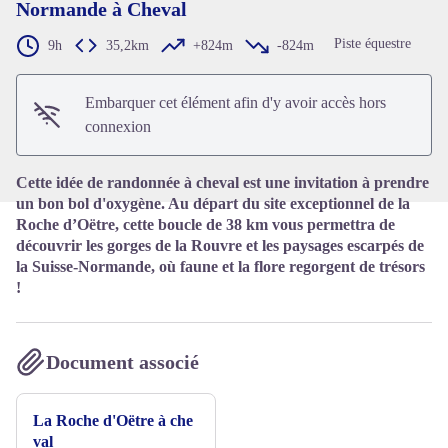
Normande à Cheval
Piste équestre
9h
35,2km
+824m
-824m
Voir l'image en plein écran
Embarquer cet élément afin d'y avoir accès hors
connexion
Cette idée de randonnée à cheval est une invitation à prendre
un bon bol d'oxygène. Au départ du site exceptionnel de la
Roche d’Oëtre, cette boucle de 38 km vous permettra de
découvrir les gorges de la Rouvre et les paysages escarpés de
la Suisse-Normande, où faune et la flore regorgent de trésors
!
Document associé
La Roche d'Oëtre à che
val