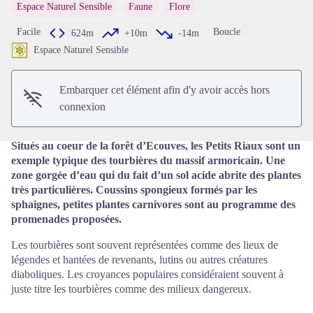
Espace Naturel Sensible
Faune
Flore
Facile
Boucle
624m
+10m
-14m
Voir l'image en plein écran
Espace Naturel Sensible
Embarquer cet élément afin d'y avoir accès hors
connexion
Situés au coeur de la forêt d’Ecouves, les Petits Riaux sont un
exemple typique des tourbières du massif armoricain. Une
zone gorgée d’eau qui du fait d’un sol acide abrite des plantes
très particulières. Coussins spongieux formés par les
sphaignes, petites plantes carnivores sont au programme des
promenades proposées.
Les tourbières sont souvent représentées comme des lieux de
légendes et hantées de revenants, lutins ou autres créatures
diaboliques. Les croyances populaires considéraient souvent à
juste titre les tourbières comme des milieux dangereux.