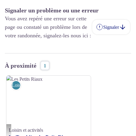
Signaler un problème ou une erreur
Vous avez repéré une erreur sur cette
page ou constaté un problème lors de
Signaler
votre randonnée, signalez-les nous ici :
À proximité
1
Loisirs et activités
Loisirs et activités
Les Petits Riaux - © JE Rubio