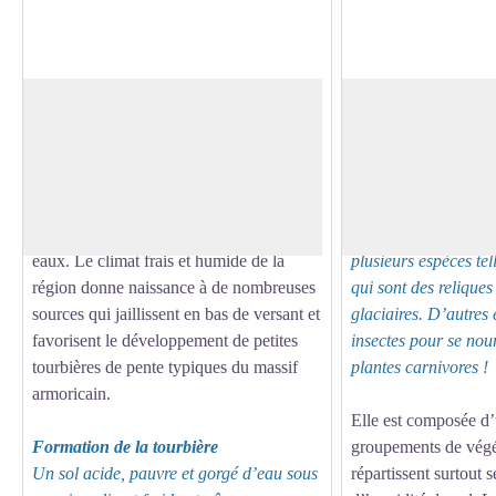
Naissance d'une tourbière
Une végétation orig
Vous êtes ici dans le bois de Goult en
Le parcours botani
bordure du massif forestier d’Ecouves
Tout au long du sen
Voir l'image en plein écran
(14 000 ha). L’ensemble du site repose
vous présentent les p
sur du grès armoricain, une roche dure,
caractéristiques des 
imperméable qui acidifie les sols et les
humides. Vous découv
eaux. Le climat frais et humide de la
plusieurs espèces tell
région donne naissance à de nombreuses
qui sont des reliques
sources qui jaillissent en bas de versant et
glaciaires. D’autres
favorisent le développement de petites
insectes pour se nour
tourbières de pente typiques du massif
plantes carnivores !
armoricain.
Elle est composée d
Formation de la tourbière
groupements de végé
Un sol acide, pauvre et gorgé d’eau sous
répartissent surtout s