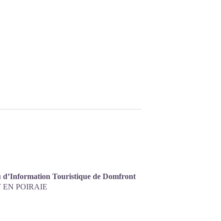
Centrer
 d’Information Touristique de Domfront
sur la
EN POIRAIE
carte