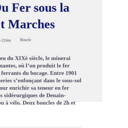
u Fer sous la
et Marches
image en plein écran
Boucle
-216m
ieu du XIXè siècle, le minerai
nantes, où l’on produit le fer
 ferrants du bocage. Entre 1901
leries s’enfonçant dans le sous-sol
our enrichir sa teneur en fer
es sidérurgiques de Denain-
u à vélo. Deux boucles de 2h et