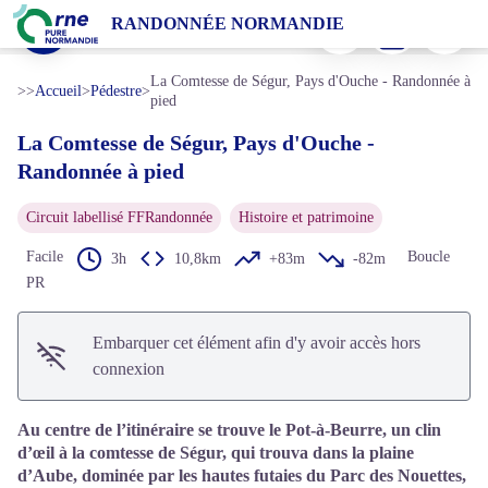
La Comtesse de Ségur, Pays d'Ouche - Randonnée à pied
Imprimer
Télécharger
Signaler 
RANDONNÉE NORMANDIE
Musée de la Grosse Forge à Aube, dans l'Orne en Normandie - Jean-Eric Rubio
Voir l'image en plein écran
La Comtesse de Ségur, Pays d'Ouche - Randonnée à
>>
Accueil
>
Pédestre
>
pied
La Comtesse de Ségur, Pays d'Ouche -
Randonnée à pied
Circuit labellisé FFRandonnée
Histoire et patrimoine
Facile
Boucle
3h
10,8km
+83m
-82m
PR
Embarquer cet élément afin d'y avoir accès hors
connexion
Au centre de l’itinéraire se trouve le Pot-à-Beurre, un clin
d’œil à la comtesse de Ségur, qui trouva dans la plaine
d’Aube, dominée par les hautes futaies du Parc des Nouettes,