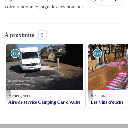
votre randonnée, signalez-les nous ici :
À proximité
5
Hébergements
Restaurants
Hébergements
Restaurants
Aire-de-services-campings-car-aube - © Mairie Aube
vins d'ouche - vins d'ouche
Aire de service Camping Car d'Aube
Les Vins d'ouche