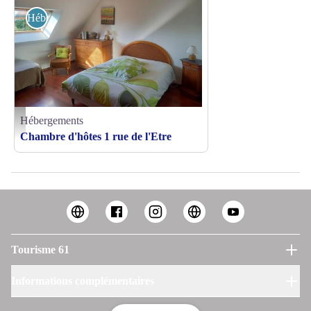
Hébergements
Hébergements
Domaine-de-l-Etre-St-Pierre - ©MR BUFFARD
Chambre d'hôtes 1 rue de l'Etre
Tourisme 61
Informations complémentaires