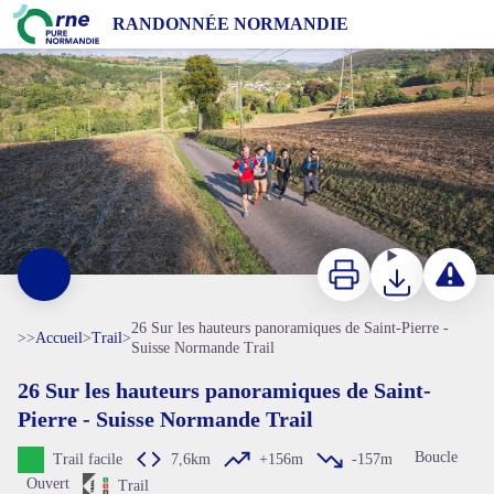
26 Sur les hauteurs panoramiques de Saint-Pierre - Suisse Normande Trail
RANDONNÉE NORMANDIE
Sur les hauteurs de Saint-Pierre-du-Regard en Suisse Normande - Le 7ème Studio
Imprimer
Télécharger
Signaler 
26 Sur les hauteurs panoramiques de Saint-Pierre -
>>
Accueil
>
Trail
>
Suisse Normande Trail
26 Sur les hauteurs panoramiques de Saint-
Pierre - Suisse Normande Trail
Voir l'image en plein écran
Boucle
Trail facile
7,6km
+156m
-157m
Ouvert
Trail