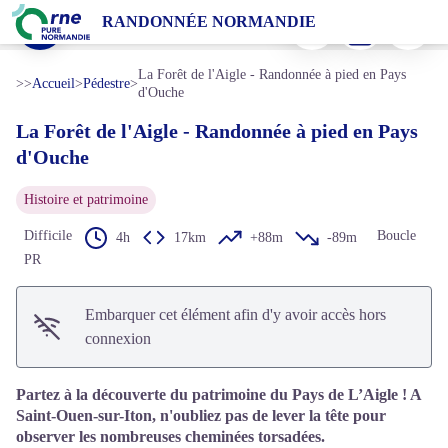
La Forêt de l'Aigle - Randonnée à pied en Pays d'Ouche
Imprimer
Télécharger
Signaler 
RANDONNÉE NORMANDIE
Les cheminées torsadées de Saint-Ouen-sur-Iton - Tourisme 61
Voir l'image en plein écran
La Forêt de l'Aigle - Randonnée à pied en Pays
>>
Accueil
>
Pédestre
>
d'Ouche
La Forêt de l'Aigle - Randonnée à pied en Pays
d'Ouche
Histoire et patrimoine
Difficile
Boucle
4h
17km
+88m
-89m
PR
Embarquer cet élément afin d'y avoir accès hors
connexion
Partez à la découverte du patrimoine du Pays de L’Aigle ! A
Saint-Ouen-sur-Iton, n'oubliez pas de lever la tête pour
observer les nombreuses cheminées torsadées.