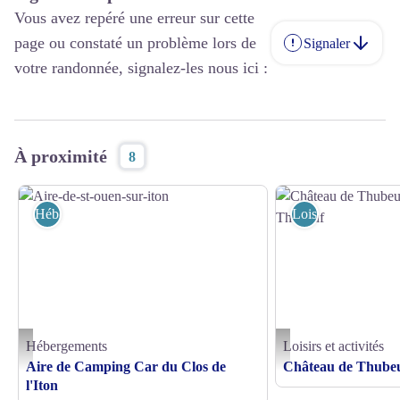
Vous avez repéré une erreur sur cette
page ou constaté un problème lors de
Signaler
votre randonnée, signalez-les nous ici :
À proximité
8
Hébergements
Loisirs et activités
Hébergements
Loisirs et activités
Aire-de-st-ouen-sur-iton - © Mairie
Château de Thubeuf - St M
Aire de Camping Car du Clos de
Château de Thube
l'Iton