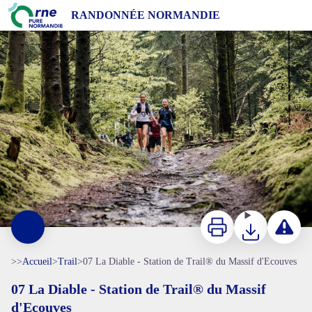
07 La Diable - Station de Trail® du Massif d'Ecouves
RANDONNÉE NORMANDIE
Trail en Forêt d'Ecouves avec Sylvaine Cussot - Thomas Le Floc'h - CRT Normandie
Imprimer
Télécharger
Signaler 
>>
Accueil
>
Trail
>
07 La Diable - Station de Trail® du Massif d'Ecouves
07 La Diable - Station de Trail® du Massif
d'Ecouves