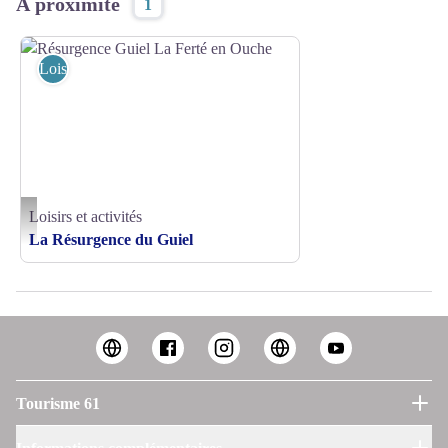
À proximité
1
Loisirs et activités
Loisirs et activités
Résurgence Guiel La Ferté en Ouche - C. Aubert
La Résurgence du Guiel
Tourisme 61