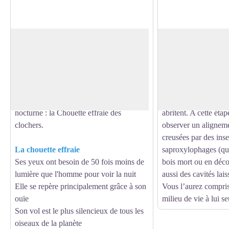
Le fantôme de la Chapelle
Le bois mort
Rattachée à la commune de Monnai en
Malgré une connotati
1939, l’actuelle chapelle était autrefois
mort, sur pied ou au 
Voir l'image en plein écran
une église dont il ne reste aujourd’hui
biologique à la fois p
que le chœur. Actuellement peu
fonge (champignons).
fréquentée, celle-ci abrite un rapace
que les pics s’y nour
nocturne : la Chouette effraie des
abritent. A cette éta
clochers.
observer un alignem
creusées par des inse
La chouette effraie
saproxylophages (qui
Ses yeux ont besoin de 50 fois moins de
bois mort ou en déc
lumière que l'homme pour voir la nuit
aussi des cavités lais
Elle se repère principalement grâce à son
Vous l’aurez compris
ouïe
milieu de vie à lui se
Son vol est le plus silencieux de tous les
oiseaux de la planète