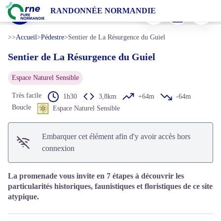
Sentier de La Résurgence du Guiel
Imprimer
Télécharger
Signaler 
RANDONNÉE NORMANDIE
Le Guiel - C. Aubert
Voir l'image en plein écran
>>
Accueil
>
Pédestre
>
Sentier de La Résurgence du Guiel
Sentier de La Résurgence du Guiel
Espace Naturel Sensible
Très facile
1h30
3,8km
+64m
-64m
Boucle
Espace Naturel Sensible
Embarquer cet élément afin d'y avoir accès hors
connexion
La promenade vous invite en 7 étapes à découvrir les
particularités historiques, faunistiques et floristiques de ce site
atypique.