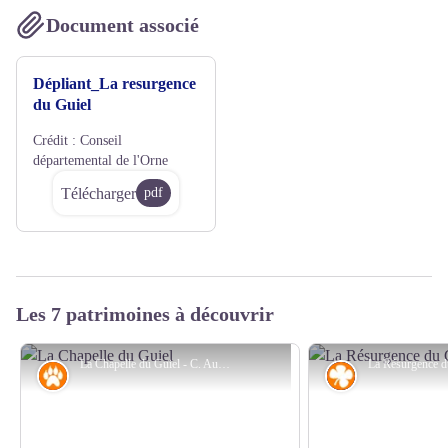
Document associé
Dépliant_La resurgence
du Guiel
Crédit :
Conseil
départemental de l'Orne
Télécharger
pdf
Les 7 patrimoines à découvrir
La Chapelle du Guiel - C. Aubert
Faune
Flore