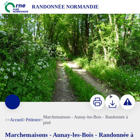
Marchemaisons - Aunay-les-Bois - Randonnée à pied
RANDONNÉE NORMANDIE
Chemins du Pays Mêlois, Orne - Tourisme 61
Imprimer
Télécharger
Signaler 
Marchemaisons - Aunay-les-Bois - Randonnée à
>>
Accueil
>
Pédestre
>
pied
Marchemaisons - Aunay-les-Bois - Randonnée à