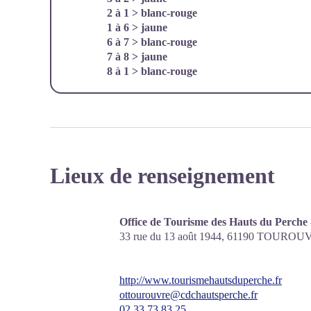
2 à 1 > blanc-rouge
1 à 6 > jaune
6 à 7 > blanc-rouge
7 à 8 > jaune
8 à 1 > blanc-rouge
Lieux de renseignement
Office de Tourisme des Hauts du Perche
33 rue du 13 août 1944,
61190
TOUROUV
http://www.tourismehautsduperche.fr
ottourouvre@cdchautsperche.fr
02 33 73 83 25