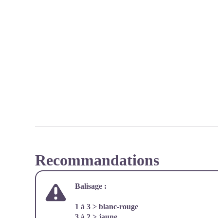
Recommandations
Balisage :
1 à 3 > blanc-rouge
3 à 2 > jaune