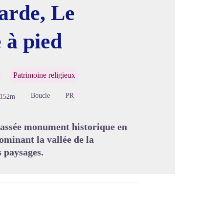
arde, Le
 à pied
image en plein écran
Patrimoine religieux
Boucle
PR
-152m
classée monument historique en
ominant la vallée de la
 paysages.