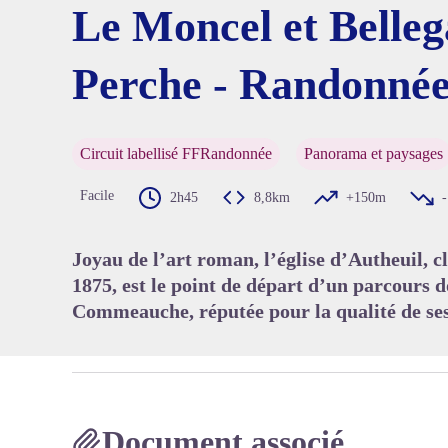
Le Moncel et Belleg
Perche - Randonnée
Voir l'
Circuit labellisé FFRandonnée
Panorama et paysages
Facile
2h45
8,8km
+150m
Joyau de l’art roman, l’église d’Autheuil, 
1875, est le point de départ d’un parcours d
Commeauche, réputée pour la qualité de ses
Document associé