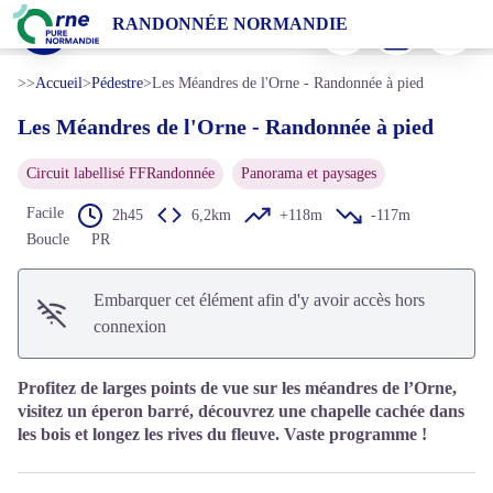
Les Méandres de l'Orne - Randonnée à pied
Imprimer
Télécharger
Signaler 
RANDONNÉE NORMANDIE
Notre-Dame-de-la-Pitié, Orne - Perrine Peigney - Tourisme 61
Voir l'image en plein écran
>>
Accueil
>
Pédestre
>
Les Méandres de l'Orne - Randonnée à pied
Les Méandres de l'Orne - Randonnée à pied
Circuit labellisé FFRandonnée
Panorama et paysages
Facile
2h45
6,2km
+118m
-117m
Boucle
PR
Embarquer cet élément afin d'y avoir accès hors
connexion
Profitez de larges points de vue sur les méandres de l’Orne,
visitez un éperon barré, découvrez une chapelle cachée dans
les bois et longez les rives du fleuve. Vaste programme !