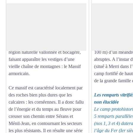
Des paysages façonnés par le temps
Un site occupé depu
De sa source jusqu’à l’aval d’Ecouché,
Ce site historique o
l’Orne s’écoule de manière indolente et
stratégique, sur envi
Voir l'image en plein écran
uniforme parmi les plaines calcaires du
lieu-dit « Le Haut du
Bassin parisien. Le fleuve fait ensuite une
il surplombe l’Orne 
entrée remarquée en Suisse normande,
occupe la partie la p
région naturelle vallonnée et bocagère,
100 m) d’un méandre
faisant apparaître les vestiges d’une
abruptes. A l’instar d
vieille chaîne de montagnes : le Massif
(situé à Merri dans l’
armoricain.
camp fortifié de hau
de la grande famille 
Ce massif est caractérisé localement par
des roches bien plus dures que les
Les remparts vitrifi
calcaires : les cornéennes. Il a donc fallu
non élucidée
de l’énergie et du temps au fleuve pour
Le camp protohistori
creuser son chemin entre Sérans et
5 remparts parallèle
Ménil-Jean, en contournant les secteurs
(nos 1, 3 et 4) datera
les plus résistants. Il en résulte une série
l’âge du Fer (Ier siè