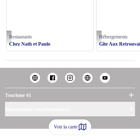
Restaurants
Hébergements
Chez-Nath-et-Paulo-St-Langis - ©MR FERREIRA
Aux Retrouvailles Perchero
Chez Nath et Paulo
Gîte Aux Retrouvai
Tourisme 61
Informations complémentaires
Voir la carte