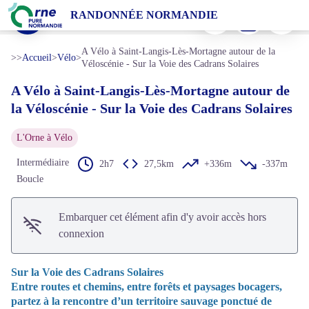
A Vélo à Saint-Langis-Lès-Mortagne autour de la Véloscénie - Sur la Voie des Cadrans Solaires
Imprimer
Télécharger
Signaler 
RANDONNÉE NORMANDIE
Mortagne au Perche - Tourisme 61
Voir l'image en plein écran
A Vélo à Saint-Langis-Lès-Mortagne autour de la
>>
Accueil
>
Vélo
>
Véloscénie - Sur la Voie des Cadrans Solaires
A Vélo à Saint-Langis-Lès-Mortagne autour de
la Véloscénie - Sur la Voie des Cadrans Solaires
L'Orne à Vélo
Intermédiaire
2h7
27,5km
+336m
-337m
Boucle
Embarquer cet élément afin d'y avoir accès hors
connexion
Sur la Voie des Cadrans Solaires
Entre routes et chemins, entre forêts et paysages bocagers,
partez à la rencontre d’un territoire sauvage ponctué de