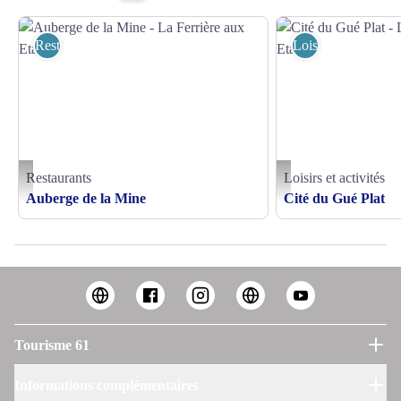
Restaurants
Loisirs et activités
Restaurants
Loisirs et activités
Auberge de la Mine - La Ferrière aux Etangs - ©M.NOBIS
Cité du Gué Plat - La Ferri
Auberge de la Mine
Cité du Gué Plat
Tourisme 61
Informations complémentaires