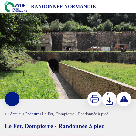
Le Fer, Dompierre - Randonnée à pied
RANDONNÉE NORMANDIE
Site des Fours de la butte rouge - JE Rubio
Imprimer
Télécharger
Signaler 
>>
Accueil
>
Pédestre
>
Le Fer, Dompierre - Randonnée à pied
Le Fer, Dompierre - Randonnée à pied