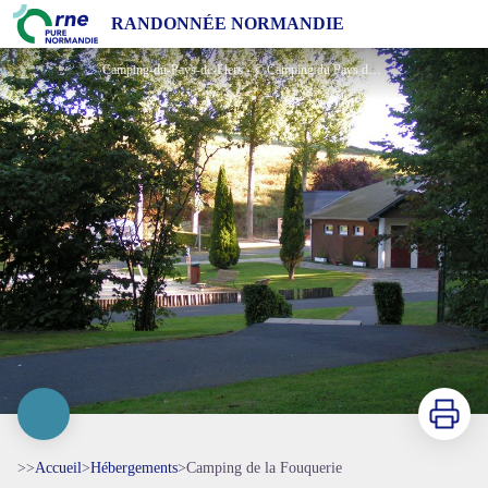
Camping de la Fouquerie
RANDONNÉE NORMANDIE
Camping-du-Pays-de-Flers - © Camping du Pays de Flers
Imprimer
>>
Accueil
>
Hébergements
>
Camping de la Fouquerie