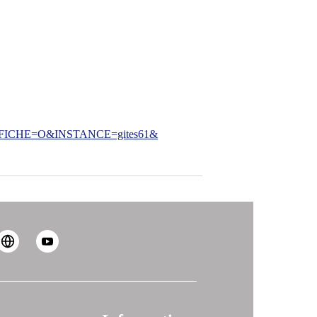
CHE=O&INSTANCE=gites61&