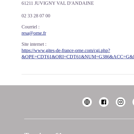
61211 JUVIGNY VAL D'ANDAINE
02 33 28 07 00
Courriel
:
resa@orne.fr
Site internet
:
https://www.gites-de-france-orne.com/cgi.php?
&OPE=CDT61&ORI=CDT61&NUM=G386&ACC=G&FI