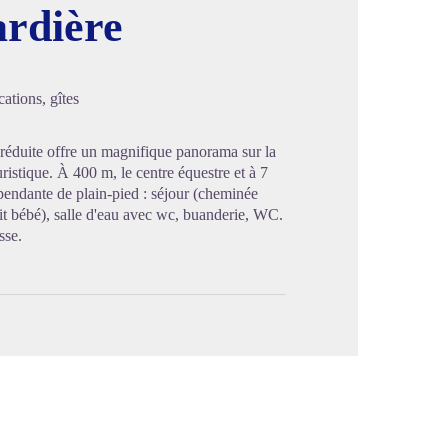
ardière
image en plein écran
ations, gîtes
 réduite offre un magnifique panorama sur la
ristique. À 400 m, le centre équestre et à 7
pendante de plain-pied : séjour (cheminée
 lit bébé), salle d'eau avec wc, buanderie, WC.
sse.