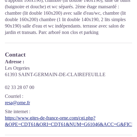
d'appoint 100x190), chambre (lit double 140x190), salle de bains
(baignoire et douche) et wc séparés. 2ème étage mansardé :
chambre (lit double 160x200) avec salle d'eau/wc, chambre (lit
double 160x200) chambre (1 lit double 140x190, 2 lits simples
90x190) salle d'eau et wc indépendants. terrasse avec salon de
jardin et transats. Parc arboré non clos et parking
Contact
Adresse :
Les Orgeries
61393 SAINT-GERMAIN-DE-CLAIREFEUILLE
02 33 28 07 00
Courriel
:
resa@orne.fr
Site internet
:
https://www.gites-de-france-orne.com/cgi.php?
&OPE=CDT61&ORI=CDT61&NUM=G61046&ACC=G&FICHE=