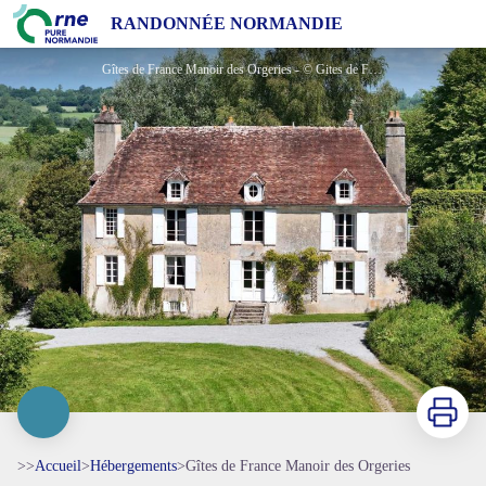
Gîtes de France Manoir des Orgeries
RANDONNÉE NORMANDIE
Gîtes de France Manoir des Orgeries - © Gites de France Orne
Imprimer
>>
Accueil
>
Hébergements
>
Gîtes de France Manoir des Orgeries