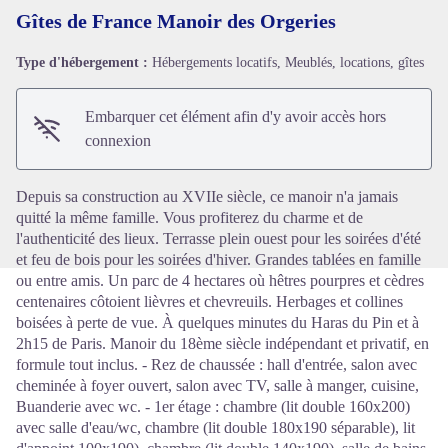
Gîtes de France Manoir des Orgeries
Type d'hébergement :
Hébergements locatifs, Meublés, locations, gîtes
Voir l'image en plein écran
Embarquer cet élément afin d'y avoir accès hors
connexion
Depuis sa construction au XVIIe siècle, ce manoir n'a jamais
quitté la même famille. Vous profiterez du charme et de
l'authenticité des lieux. Terrasse plein ouest pour les soirées d'été
et feu de bois pour les soirées d'hiver. Grandes tablées en famille
ou entre amis. Un parc de 4 hectares où hêtres pourpres et cèdres
centenaires côtoient lièvres et chevreuils. Herbages et collines
boisées à perte de vue. À quelques minutes du Haras du Pin et à
2h15 de Paris. Manoir du 18ème siècle indépendant et privatif, en
formule tout inclus. - Rez de chaussée : hall d'entrée, salon avec
cheminée à foyer ouvert, salon avec TV, salle à manger, cuisine,
Buanderie avec wc. - 1er étage : chambre (lit double 160x200)
avec salle d'eau/wc, chambre (lit double 180x190 séparable), lit