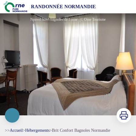
Brit Confort Bagnoles Normandie
RANDONNÉE NORMANDIE
Nouvel-hotel-bagnoles-de-l-orne - © Orne Tourisme
Imprimer
>>
Accueil
>
Hébergements
>
Brit Confort Bagnoles Normandie