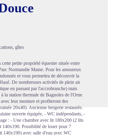
 Douce
image en plein écran
ations, gîtes
ette petite propriété équestre située entre
u Parc Normandie Maine. Pour les amoureux
randonnée et vous permettra de découvrir la
d Hazé. De nombreuses activités de plein air
tique en passant par l'accrobranche) mais
re à la station thermale de Bagnoles de l'Orne
 avec leur monture et profiteront des
 drainée 20x40). Ancienne bergerie restaurée.
cuisine ouverte équipée, - WC indépendants, -
tage : - Une chambre avec lit 180x200 (2 lits
t 140x190. Possibilité de louer pour 7
it 140x190) avec salle d'eau avec WC