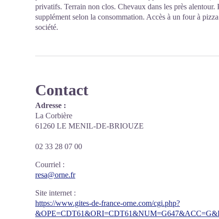
privatifs. Terrain non clos. Chevaux dans les près alentour. 
supplément selon la consommation. Accès à un four à pizz
société.
Contact
Adresse :
La Corbière
61260 LE MENIL-DE-BRIOUZE
02 33 28 07 00
Courriel
:
resa@orne.fr
Site internet
:
https://www.gites-de-france-orne.com/cgi.php?
&OPE=CDT61&ORI=CDT61&NUM=G647&ACC=G&FI