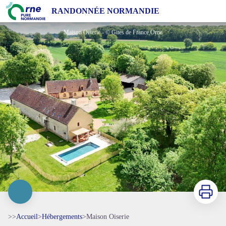
Maison Oiserie
RANDONNÉE NORMANDIE
Maison Oiserie - © Gites de France Orne
Imprimer
>>
Accueil
>
Hébergements
>
Maison Oiserie