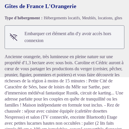
Gîtes de France L'Orangerie
Type d'hébergement :
Hébergements locatifs, Meublés, locations, gîtes
Voir l'image en plein écran
Embarquer cet élément afin d'y avoir accès hors
connexion
Ancienne orangerie, très lumineuse en pleine nature sur une
propriété d'1,3 hectare avec sous bois. Caroline et Cédric auront à
cœur de vous partager les productions du verger (cerisier, pêcher,
prunier, figuier, pommiers et poiriers) et vous faire découvrir les
richesses de la région à moins de 15 minutes : Petite Cité de
Caractère de Sées, base de loisirs du Mêle sur Sarthe, parc
d'immersion médiéval fantastique Rustik, circuit de karting... Une
adresse parfaite pour les couples en quête de tranquillité ou les
familles ! Maison indépendante en formule tout inclus. - Rez de
chaussée : séjour avec cuisine équipée (cafetière dosettes
Nespresso) et salon (TV connectée, enceinte Bluetooth) Etage
avec petites lucarnes hautes non occultées : palier (2 lits faits