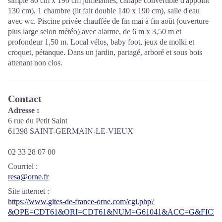
simple 80 cm x 190 cm jumelables, canapé convertible d'appoint
130 cm), 1 chambre (lit fait double 140 x 190 cm), salle d'eau
avec wc. Piscine privée chauffée de fin mai à fin août (ouverture
plus large selon météo) avec alarme, de 6 m x 3,50 m et
profondeur 1,50 m. Local vélos, baby foot, jeux de molki et
croquet, pétanque. Dans un jardin, partagé, arboré et sous bois
attenant non clos.
Contact
Adresse :
6 rue du Petit Saint
61398 SAINT-GERMAIN-LE-VIEUX
02 33 28 07 00
Courriel
:
resa@orne.fr
Site internet
:
https://www.gites-de-france-orne.com/cgi.php?
&OPE=CDT61&ORI=CDT61&NUM=G61041&ACC=G&FICHE=