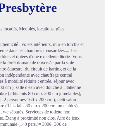
Presbytère
image en plein écran
ocatifs, Meublés, locations, gîtes
enticité : volets intérieurs, mur en torchis et
ente dans les chambres mansardées,... Les
iers et dotées d'une excellente literie. Vous
de la forêt domaniale traversée par la voie
re équestre, du circuit de karting et de la
ison indépendante avec chauffage central
 à mobilité réduite : entrée, séjour avec
0 cm ), salle d'eau avec douche à l'italienne
mbre (2 lits faits 80 cm x 200 cm jumelables),
ait 2 personnes 160 x 200 cm ), petit salon
e (3 lits faits 80 cm x 200 cm jumelables),
, wc séparés. Serviettes de toilette non
cue. Étang à proximité non clos. Aire de jeux
 communale (140 pers.)= 300€+30€ de