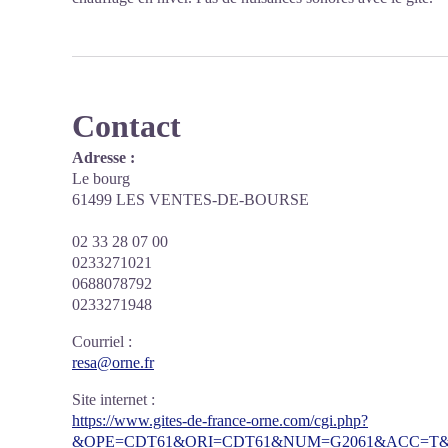
Contact
Adresse :
Le bourg
61499 LES VENTES-DE-BOURSE
02 33 28 07 00
0233271021
0688078792
0233271948
Courriel
:
resa@orne.fr
Site internet
:
https://www.gites-de-france-orne.com/cgi.php?
&OPE=CDT61&ORI=CDT61&NUM=G2061&ACC=T&F