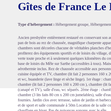
Gîtes de France Le 
Voir l'
Type d'hébergement :
Hébergement groupe, Hébergements l
Ancien presbytère entièrement restauré en conservant son auth
pan de bois au rez de chaussée, magnifique charpente appar
chambres sont décorées chacune de véritables planches d'herb
profiterez des équipements sportifs et de loisirs du village, 
verte toute proche et à seulement quelques kilomètres du cent
base de loisirs du Mêle sur Sarthe (accessibles à tous). Ma
aérothermie inclus. Rez de chaussée accessible aux personnes
cuisine équipée et TV, chambre (lit fait 2 personnes 160 x 20
et wc, buanderie (lave linge et sèche linge). 1er étage : cha
chambre (lit fait 2 personnes 160 x 200 cm ), chambre (lit f
(canapé et TV), salle d'eau, wc séparés. 2ème étage : chambr
chambre (3 lits faits 80 cm x 200 cm jumelables), salle d'eau
fournies. Jardin clos avec terrasse, salon de jardin et barbe
et de sport et salle communale à 50m Location de la salle
chauffage en hiver. Pas de nuisances sonores avec le gîte.