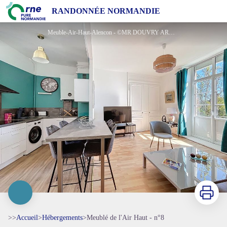
Meublé de l'Air Haut - n°8
RANDONNÉE NORMANDIE
Meuble-Air-Haut-Alencon - ©MR DOUVRY ARNAUD
Imprimer
>>
Accueil
>
Hébergements
>
Meublé de l'Air Haut - n°8