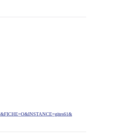
FICHE=O&INSTANCE=gites61&