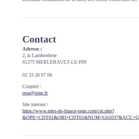
Contact
Adresse :
2, la Lamberderie
61275 MERLERAULT-LE-PIN
02 33 28 07 00
Courriel
:
resa@orne.fr
Site internet
:
https://www.gites-de-france-orne.com/cgi.php?
&OPE=CDT61&ORI=CDT61&NUM=G61037&ACC=G&