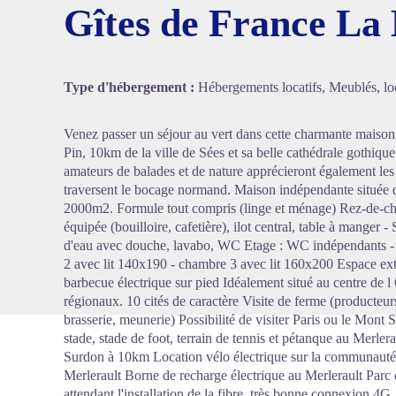
Gîtes de France La
Voir l'
Type d'hébergement :
Hébergements locatifs, Meublés, loc
Venez passer un séjour au vert dans cette charmante maiso
Pin, 10km de la ville de Sées et sa belle cathédrale gothiq
amateurs de balades et de nature apprécieront également l
traversent le bocage normand. Maison indépendante située 
2000m2. Formule tout compris (linge et ménage) Rez-de-cha
équipée (bouilloire, cafetière), ilot central, table à manger 
d'eau avec douche, lavabo, WC Etage : WC indépendants -
2 avec lit 140x190 - chambre 3 avec lit 160x200 Espace extér
barbecue électrique sur pied Idéalement situé au centre de l
régionaux. 10 cités de caractère Visite de ferme (producteur
brasserie, meunerie) Possibilité de visiter Paris ou le Mont S
stade, stade de foot, terrain de tennis et pétanque au Merle
Surdon à 10km Location vélo électrique sur la communaut
Merlerault Borne de recharge électrique au Merlerault Par
attendant l'installation de la fibre, très bonne connexion 4G