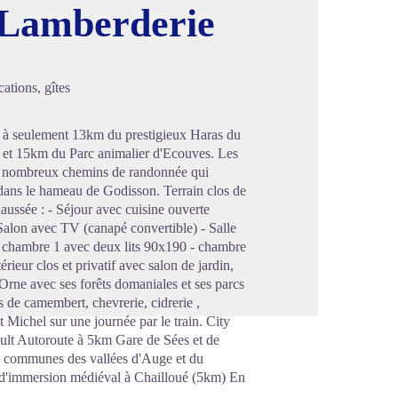
 Lamberderie
image en plein écran
ations, gîtes
n à seulement 13km du prestigieux Haras du
ue et 15km du Parc animalier d'Ecouves. Les
es nombreux chemins de randonnée qui
dans le hameau de Godisson. Terrain clos de
ussée : - Séjour avec cuisine ouverte
- Salon avec TV (canapé convertible) - Salle
 chambre 1 avec deux lits 90x190 - chambre
ieur clos et privatif avec salon de jardin,
 Orne avec ses forêts domaniales et ses parcs
s de camembert, chevrerie, cidrerie ,
t Michel sur une journée par le train. City
rault Autoroute à 5km Gare de Sées et de
é communes des vallées d'Auge et du
c d'immersion médiéval à Chailloué (5km) En