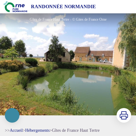
Gîtes de France Haut Tertre
RANDONNÉE NORMANDIE
Gîtes de France Haut Tertre - © Gites de France Orne
Imprimer
>>
Accueil
>
Hébergements
>
Gîtes de France Haut Tertre