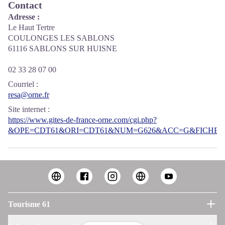
Contact
Adresse :
Le Haut Tertre
COULONGES LES SABLONS
61116 SABLONS SUR HUISNE
02 33 28 07 00
Courriel
:
resa@orne.fr
Site internet
:
https://www.gites-de-france-orne.com/cgi.php?
&OPE=CDT61&ORI=CDT61&NUM=G626&ACC=G&FICHE=O
Tourisme 61