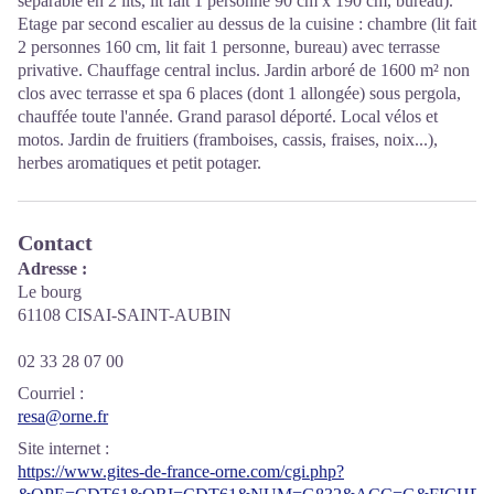
séparable en 2 lits, lit fait 1 personne 90 cm x 190 cm, bureau).
Etage par second escalier au dessus de la cuisine : chambre (lit fait
2 personnes 160 cm, lit fait 1 personne, bureau) avec terrasse
privative. Chauffage central inclus. Jardin arboré de 1600 m² non
clos avec terrasse et spa 6 places (dont 1 allongée) sous pergola,
chauffée toute l'année. Grand parasol déporté. Local vélos et
motos. Jardin de fruitiers (framboises, cassis, fraises, noix...),
herbes aromatiques et petit potager.
Contact
Adresse :
Le bourg
61108 CISAI-SAINT-AUBIN
02 33 28 07 00
Courriel
:
resa@orne.fr
Site internet
:
https://www.gites-de-france-orne.com/cgi.php?