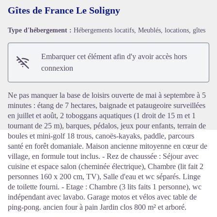
Gîtes de France Le Soligny
Type d'hébergement :
Hébergements locatifs, Meublés, locations, gîtes
Voir l'image en plein écran
Embarquer cet élément afin d'y avoir accès hors
connexion
Ne pas manquer la base de loisirs ouverte de mai à septembre à 5
minutes : étang de 7 hectares, baignade et pataugeoire surveillées
en juillet et août, 2 toboggans aquatiques (1 droit de 15 m et 1
tournant de 25 m), barques, pédalos, jeux pour enfants, terrain de
boules et mini-golf 18 trous, canoës-kayaks, paddle, parcours
santé en forêt domaniale. Maison ancienne mitoyenne en cœur de
village, en formule tout inclus. - Rez de chaussée : Séjour avec
cuisine et espace salon (cheminée électrique), Chambre (lit fait 2
personnes 160 x 200 cm, TV), Salle d'eau et wc séparés. Linge
de toilette fourni. - Etage : Chambre (3 lits faits 1 personne), wc
indépendant avec lavabo. Garage motos et vélos avec table de
ping-pong. ancien four à pain Jardin clos 800 m² et arboré.