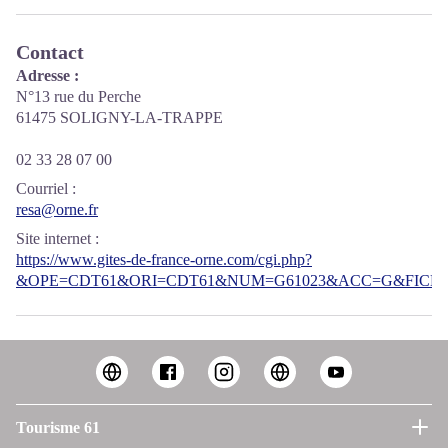
Contact
Adresse :
N°13 rue du Perche
61475 SOLIGNY-LA-TRAPPE
02 33 28 07 00
Courriel
:
resa@orne.fr
Site internet
:
https://www.gites-de-france-orne.com/cgi.php?
&OPE=CDT61&ORI=CDT61&NUM=G61023&ACC=G&FICHE=
Tourisme 61