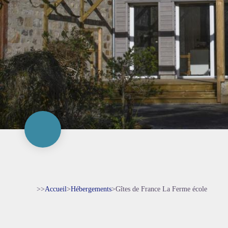
>>
Accueil
>
Hébergements
>
Gîtes de France La Ferme école