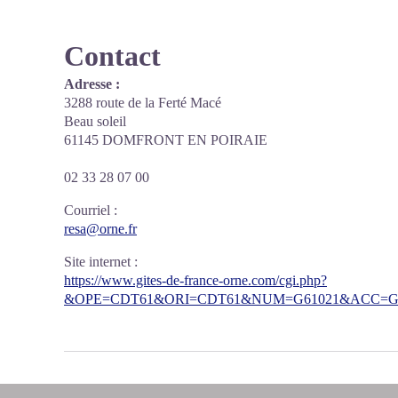
Contact
Adresse :
3288 route de la Ferté Macé
Beau soleil
61145 DOMFRONT EN POIRAIE
02 33 28 07 00
Courriel
:
resa@orne.fr
Site internet
:
https://www.gites-de-france-orne.com/cgi.php?
&OPE=CDT61&ORI=CDT61&NUM=G61021&ACC=G&