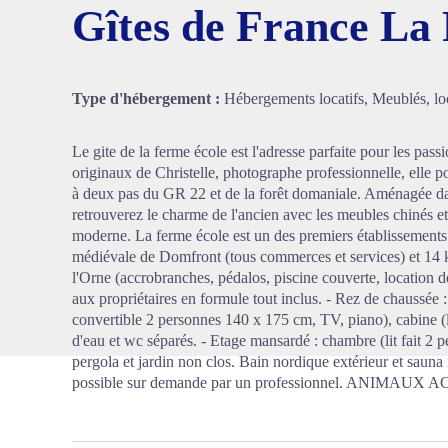
Gîtes de France La
Voir l'
Type d'hébergement :
Hébergements locatifs, Meublés, loc
Le gite de la ferme école est l'adresse parfaite pour les pas
originaux de Christelle, photographe professionnelle, elle 
à deux pas du GR 22 et de la forêt domaniale. Aménagée da
retrouverez le charme de l'ancien avec les meubles chinés e
moderne. La ferme école est un des premiers établissements 
médiévale de Domfront (tous commerces et services) et 14 
l'Orne (accrobranches, pédalos, piscine couverte, location d
aux propriétaires en formule tout inclus. - Rez de chaussée 
convertible 2 personnes 140 x 175 cm, TV, piano), cabine (l
d'eau et wc séparés. - Etage mansardé : chambre (lit fait 2
pergola et jardin non clos. Bain nordique extérieur et saun
possible sur demande par un professionnel. ANIMA