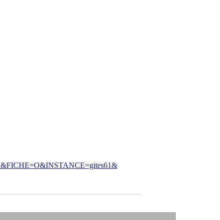
FICHE=O&INSTANCE=gites61&