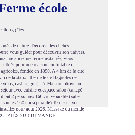
 Ferme école
image en plein écran
ations, gîtes
sionnés de nature. Décorée des clichés
pourra vous guider pour découvrir son univers,
ns une ancienne ferme restaurée, vous
t patinés pour une maison confortable et
agricoles, fondée en 1850. A 4 km de la cité
km de la station thermale de Bagnoles de
e vélos, casino, golf, ...). Maison mitoyenne
: séjour avec cuisine et espace salon (canapé
it fait 2 personnes 160 cm séparable) salle
 personnes 160 cm séparable) Terrasse avec
a installés pour aout 2026. Massage du monde
UX ACCEPTÉS SUR DEMANDE.