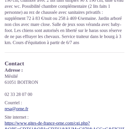
190 cm, chambre avec 2 lits faits simples 90 x 190 cm, salle d'eau
avec wc. Possibilité chambre complémentaire (2 lits faits 1
personne) au rez de chaussée avec sanitaires privatifs :
supplément 72 à 83 €/nuit ou 258 à 469 €/semaine. Jardin arboré
non clos avec mare close. Salle de jeux sous véranda avec baby-
foot. Les chiens sont autorisés en liberté sur le haras sous réserve
de ne pas effrayer les chevaux. Service traiteur dans le bourg à 3
km. Cours d'équitation à partir de 6/7 ans
Contact
Adresse :
Mésilié
61051 BOITRON
02 33 28 07 00
Courriel
:
resa@orne.fr
Site internet
:
https://www.gites-de-france-orne.com/cgi.php?