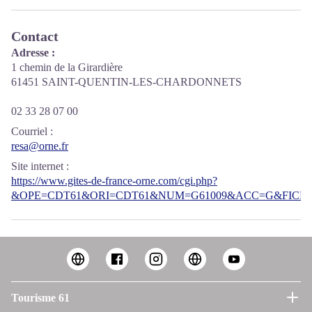
Contact
Adresse :
1 chemin de la Girardière
61451 SAINT-QUENTIN-LES-CHARDONNETS
02 33 28 07 00
Courriel
:
resa@orne.fr
Site internet
:
https://www.gites-de-france-orne.com/cgi.php?
&OPE=CDT61&ORI=CDT61&NUM=G61009&ACC=G&FICHE=
Tourisme 61