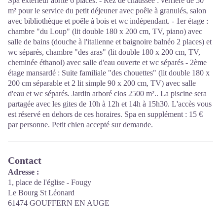
Spa extérieur abrité 6 places. - Rez de chaussée : verrière de 50
m² pour le service du petit déjeuner avec poêle à granulés, salon
avec bibliothèque et poêle à bois et wc indépendant. - 1er étage :
chambre "du Loup" (lit double 180 x 200 cm, TV, piano) avec
salle de bains (douche à l'italienne et baignoire balnéo 2 places) et
wc séparés, chambre "des aras" (lit double 180 x 200 cm, TV,
cheminée éthanol) avec salle d'eau ouverte et wc séparés - 2ème
étage mansardé : Suite familiale "des chouettes" (lit double 180 x
200 cm séparable et 2 lit simple 90 x 200 cm, TV) avec salle
d'eau et wc séparés. Jardin arboré clos 2500 m².. La piscine sera
partagée avec les gites de 10h à 12h et 14h à 15h30. L'accès vous
est réservé en dehors de ces horaires. Spa en supplément : 15 €
par personne. Petit chien accepté sur demande.
Contact
Adresse :
1, place de l'église - Fougy
Le Bourg St Léonard
61474 GOUFFERN EN AUGE