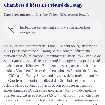
Chambres d'hôtes Le Prieuré de Fougy
Type d'hébergement :
Chambre d'hôtes, Hébergements locatifs
Voir l'image en plein écran
Embarquer cet élément afin d'y avoir accès hors
connexion
Fougy est l'un des trésors de l'Orne ! Ce petit bourg, absorbé en
1821 par la commune du Bourg Saint Léonard, détient une
merveilleuse église classée « monuments historiques » : l'église de
Saint Gilles du XII siècle. Le prieuré de Fougy qui la jouxte a été
totalement réhabilité avec 3 authentiques et spacieuses chambres
d'hôtes. Vous bénéficierez d'un lieu calme et, à moins de 8 min,
du Château du Bourg St Léonard à visiter, de la forêt domaniale
de Gouffern, du donjon médiéval de Chambois, et bien sûr du
célèbre Haras national du Pin avec son pôle International de
sports équestres (PISE) et ses spectacles. Maison indépendante
orientée sud Est avec piscine (9.5 x 4 m et prof 1.40 m) chauffée
de mai à octobre en fonction de la météo, à couverture amovible.