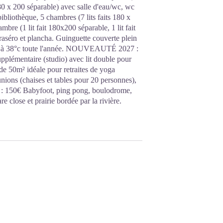
180 x 200 séparable) avec salle d'eau/wc, wc
ibliothèque, 5 chambres (7 lits faits 180 x
bre (1 lit fait 180x200 séparable, 1 lit fait
raséro et plancha. Guinguette couverte plein
fé à 38°c toute l'année. NOUVEAUTÉ 2027 :
pplémentaire (studio) avec lit double pour
de 50m² idéale pour retraites de yoga
 réunions (chaises et tables pour 20 personnes),
ion : 150€ Babyfoot, ping pong, boulodrome,
e close et prairie bordée par la rivière.