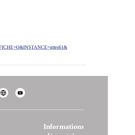
CHE=O&INSTANCE=gites61&
Informations