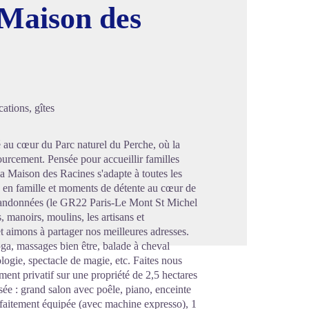
 Maison des
image en plein écran
ations, gîtes
 au cœur du Parc naturel du Perche, où la
ourcement. Pensée pour accueillir familles
La Maison des Racines s'adapte à toutes les
ux en famille et moments de détente au cœur de
e randonnées (le GR22 Paris-Le Mont St Michel
s, manoirs, moulins, les artisans et
 aimons à partager nos meilleures adresses.
oga, massages bien être, balade à cheval
ologie, spectacle de magie, etc. Faites nous
ent privatif sur une propriété de 2,5 hectares
sée : grand salon avec poêle, piano, enceinte
rfaitement équipée (avec machine expresso), 1