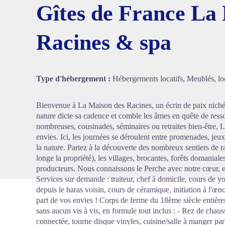
Gîtes de France La
Racines & spa
Voir l'
Type d'hébergement :
Hébergements locatifs, Meublés, loc
Bienvenue à La Maison des Racines, un écrin de paix niché
nature dicte sa cadence et comble les âmes en quête de ress
nombreuses, cousinades, séminaires ou retraites bien-être, 
envies. Ici, les journées se déroulent entre promenades, je
la nature. Partez à la découverte des nombreux sentiers d
longe la propriété), les villages, brocantes, forêts domaniale
producteurs. Nous connaissons le Perche avec notre cœur, et
Services sur demande : traiteur, chef à domicile, cours de y
depuis le haras voisin, cours de céramique, initiation à l'œn
part de vos envies ! Corps de ferme du 18ème siècle entièrem
sans aucun vis à vis, en formule tout inclus : - Rez de chaus
connectée, tourne disque vinyles, cuisine/salle à manger pa