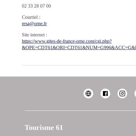
02 33 28 07 00
Courriel
:
resa@orne.fr
Site internet
:
https://www.gites-de-france-orne.com/cgi.php?
&OPE=CDT61&ORI=CDT61&NUM=G996&ACC=G&FI
Tourisme 61