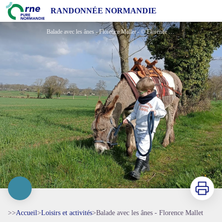
Balade avec les ânes - Florence Mallet
RANDONNÉE NORMANDIE
Balade avec les ânes - Florence Mallet - © Florence Mallet
Imprimer
>>
Accueil
>
Loisirs et activités
>
Balade avec les ânes - Florence Mallet