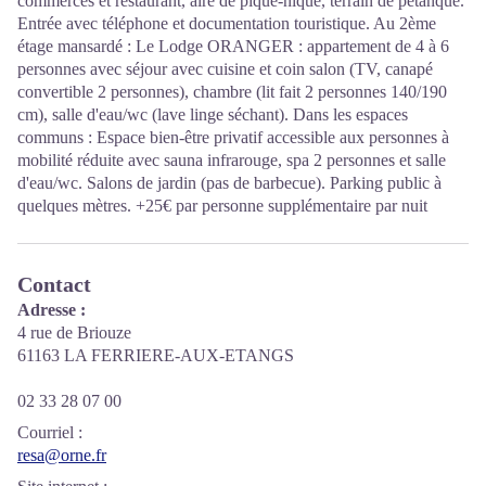
commerces et restaurant, aire de pique-nique, terrain de pétanque.
Entrée avec téléphone et documentation touristique. Au 2ème
étage mansardé : Le Lodge ORANGER : appartement de 4 à 6
personnes avec séjour avec cuisine et coin salon (TV, canapé
convertible 2 personnes), chambre (lit fait 2 personnes 140/190
cm), salle d'eau/wc (lave linge séchant). Dans les espaces
communs : Espace bien-être privatif accessible aux personnes à
mobilité réduite avec sauna infrarouge, spa 2 personnes et salle
d'eau/wc. Salons de jardin (pas de barbecue). Parking public à
quelques mètres. +25€ par personne supplémentaire par nuit
Contact
Adresse :
4 rue de Briouze
61163 LA FERRIERE-AUX-ETANGS
02 33 28 07 00
Courriel
:
resa@orne.fr