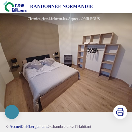
Chambre chez l'Habitant
RANDONNÉE NORMANDIE
Chambre-chez-l-habitant-les-Aspres - ©MR ROUSSEAU
Imprimer
>>
Accueil
>
Hébergements
>
Chambre chez l'Habitant