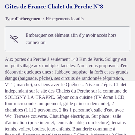
Gîtes de France Chalet du Perche N°8
Type d'hébergement :
Hébergements locatifs
Voir l'image en plein écran
Embarquer cet élément afin d'y avoir accès hors
connexion
Aux portes du Perche à seulement 140 Km de Paris, Soligny est
un petit village aux multiples facettes. Nous vous proposons d'en
découvrir quelques unes : l'abbaye trappiste, la forêt et ses grands
étangs (baignade, pêche), ses circuits de randonnée (équitation,
VTT, marche), ses liens avec le Québec... Niveau 2 épis. Chalet
indépendant sur le site des Chalets du Perche sur la commune de
SOLIGNY-LA-TRAPPE. Séjour coin cuisine (TV écran LCD,
four micro-ondes uniquement, grille pain sur demande), 2
chambres (1 lit 2 personnes, 2 lits 1 personne), salle d'eau avec
Wc. Terrasse couverte. Chauffage électrique. Sur place : salle
d'animation (prise internet, tennis de table, coin lecture), terrains
tennis, volley, boules, jeux enfants. Buanderie commune à