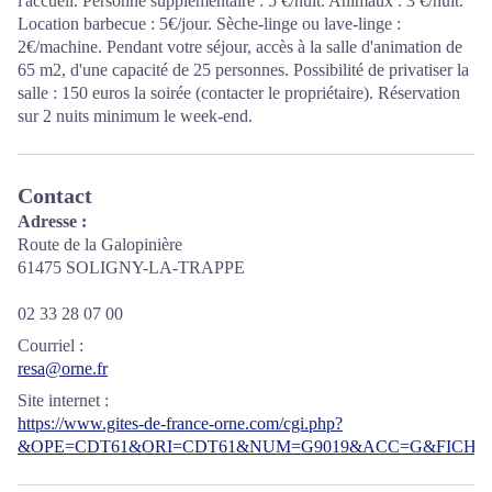
l'accueil. Personne supplémentaire : 5 €/nuit. Animaux : 3 €/nuit.
Location barbecue : 5€/jour. Sèche-linge ou lave-linge :
2€/machine. Pendant votre séjour, accès à la salle d'animation de
65 m2, d'une capacité de 25 personnes. Possibilité de privatiser la
salle : 150 euros la soirée (contacter le propriétaire). Réservation
sur 2 nuits minimum le week-end.
Contact
Adresse :
Route de la Galopinière
61475 SOLIGNY-LA-TRAPPE
02 33 28 07 00
Courriel
:
resa@orne.fr
Site internet
:
https://www.gites-de-france-orne.com/cgi.php?
&OPE=CDT61&ORI=CDT61&NUM=G9019&ACC=G&FICHE=O