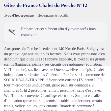
Gîtes de France Chalet du Perche N°12
Type d'hébergement :
Hébergements locatifs
Voir l'image en plein écran
Embarquer cet élément afin d'y avoir accès hors
connexion
Aux portes du Perche à seulement 140 Km de Paris, Soligny est
un petit village aux multiples facettes. Nous vous proposons d'en
découvrir quelques unes : l'abbaye trappiste, la forêt et ses grands
étangs (baignade, pêche), ses circuits de randonnée (équitation,
VTT, marche), ses liens avec le Québec... Niveau 2 épis. Chalet
indépendant sur le site des Chalets du Perche sur la commune de
SOLIGNY-LA-TRAPPE. Séjour coin cuisine (TV écran LCD,
four micro-ondes uniquement, grille pain sur demande), 2
chambres (1 lit 2 personnes, 2 lits 1 personne), salle d'eau avec
Wc. Terrasse couverte. Chauffage électrique. Sur place : salle
d'animation (prise internet, tennis de table, coin lecture), terrains
tennis, volley, boules, jeux enfants. Buanderie commune à