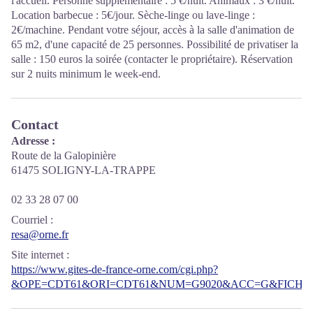
l'accueil. Personne supplémentaire : 5 €/nuit. Animaux : 3 €/nuit.
Location barbecue : 5€/jour. Sèche-linge ou lave-linge :
2€/machine. Pendant votre séjour, accès à la salle d'animation de
65 m2, d'une capacité de 25 personnes. Possibilité de privatiser la
salle : 150 euros la soirée (contacter le propriétaire). Réservation
sur 2 nuits minimum le week-end.
Contact
Adresse :
Route de la Galopinière
61475 SOLIGNY-LA-TRAPPE
02 33 28 07 00
Courriel
:
resa@orne.fr
Site internet
:
https://www.gites-de-france-orne.com/cgi.php?
&OPE=CDT61&ORI=CDT61&NUM=G9020&ACC=G&FICHE=O