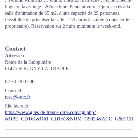
: 5 €/nuit. Animaux : 3 €/nuit. Location barbecue : 5€/jour. Sèche-
linge ou lave-linge : 2€/machine. Pendant votre séjour, accès à la
salle d'animation de 65 m2, d'une capacité de 25 personnes.
Possibilité de privatiser la salle : 150 euros la soirée (contacter le
propriétaire). Réservation sur 2 nuits minimum le week-end.
Contact
Adresse :
Route de la Galopinière
61475 SOLIGNY-LA-TRAPPE
02 33 28 07 00
Courriel
:
resa@orne.fr
Site internet
:
https://www.gites-de-france-orne.com/cgi.php?
&OPE=CDT61&ORI=CDT61&NUM=G9023&ACC=G&FICHE=O