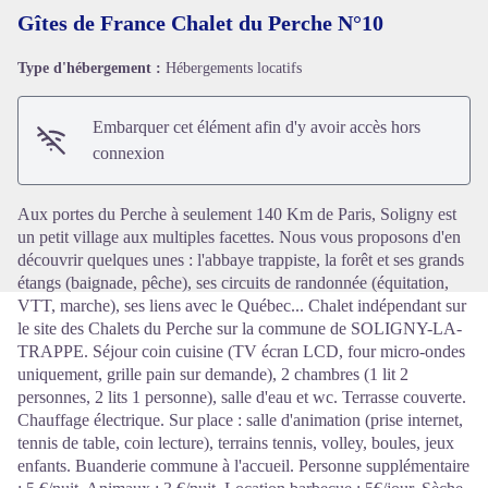
Gîtes de France Chalet du Perche N°10
Type d'hébergement :
Hébergements locatifs
Voir l'image en plein écran
Embarquer cet élément afin d'y avoir accès hors
connexion
Aux portes du Perche à seulement 140 Km de Paris, Soligny est
un petit village aux multiples facettes. Nous vous proposons d'en
découvrir quelques unes : l'abbaye trappiste, la forêt et ses grands
étangs (baignade, pêche), ses circuits de randonnée (équitation,
VTT, marche), ses liens avec le Québec... Chalet indépendant sur
le site des Chalets du Perche sur la commune de SOLIGNY-LA-
TRAPPE. Séjour coin cuisine (TV écran LCD, four micro-ondes
uniquement, grille pain sur demande), 2 chambres (1 lit 2
personnes, 2 lits 1 personne), salle d'eau et wc. Terrasse couverte.
Chauffage électrique. Sur place : salle d'animation (prise internet,
tennis de table, coin lecture), terrains tennis, volley, boules, jeux
enfants. Buanderie commune à l'accueil. Personne supplémentaire