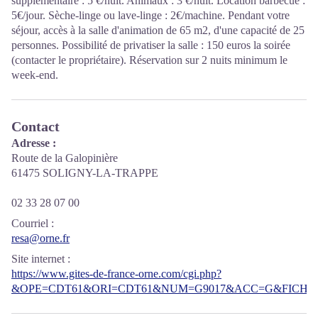
supplémentaire : 5 €/nuit. Animaux : 3 €/nuit. Location barbecue :
5€/jour. Sèche-linge ou lave-linge : 2€/machine. Pendant votre
séjour, accès à la salle d'animation de 65 m2, d'une capacité de 25
personnes. Possibilité de privatiser la salle : 150 euros la soirée
(contacter le propriétaire). Réservation sur 2 nuits minimum le
week-end.
Contact
Adresse :
Route de la Galopinière
61475 SOLIGNY-LA-TRAPPE
02 33 28 07 00
Courriel
:
resa@orne.fr
Site internet
:
https://www.gites-de-france-orne.com/cgi.php?
&OPE=CDT61&ORI=CDT61&NUM=G9017&ACC=G&FICHE=O