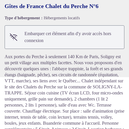
Gîtes de France Chalet du Perche N°6
Type d'hébergement :
Hébergements locatifs
Voir l'image en plein écran
Embarquer cet élément afin d'y avoir accès hors
connexion
Aux portes du Perche à seulement 140 Km de Paris, Soligny est
un petit village aux multiples facettes. Nous vous proposons d'en
découvrir quelques unes : l'abbaye trappiste, la forêt et ses grands
étangs (baignade, pêche), ses circuits de randonnée (équitation,
VTT, marche), ses liens avec le Québec... Chalet indépendant sur
le site des Chalets du Perche sur la commune de SOLIGNY-LA-
TRAPPE. Séjour coin cuisine (TV écran LCD, four micro-ondes
uniquement, grille pain sur demande), 2 chambres (1 lit 2
personnes, 2 lits 1 personne), salle d'eau avec Wc. Terrasse
couverte. Chauffage électrique. Sur place : salle d'animation (prise
internet, tennis de table, coin lecture), terrains tennis, volley,
boules, jeux enfants. Buanderie commune à l'accueil. Personne