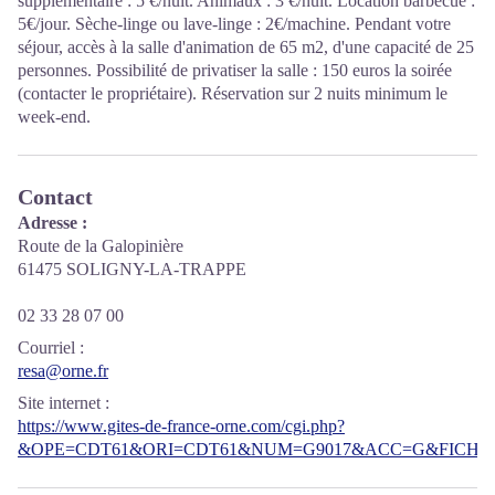
supplémentaire : 5 €/nuit. Animaux : 3 €/nuit. Location barbecue :
5€/jour. Sèche-linge ou lave-linge : 2€/machine. Pendant votre
séjour, accès à la salle d'animation de 65 m2, d'une capacité de 25
personnes. Possibilité de privatiser la salle : 150 euros la soirée
(contacter le propriétaire). Réservation sur 2 nuits minimum le
week-end.
Contact
Adresse :
Route de la Galopinière
61475 SOLIGNY-LA-TRAPPE
02 33 28 07 00
Courriel
:
resa@orne.fr
Site internet
:
https://www.gites-de-france-orne.com/cgi.php?
&OPE=CDT61&ORI=CDT61&NUM=G9017&ACC=G&FICHE=O