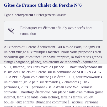
Gîtes de France Chalet du Perche N°6
Type d'hébergement :
Hébergements locatifs
Voir l'image en plein écran
Embarquer cet élément afin d'y avoir accès hors
connexion
Aux portes du Perche à seulement 140 Km de Paris, Soligny est
un petit village aux multiples facettes. Nous vous proposons d'en
découvrir quelques unes : l'abbaye trappiste, la forêt et ses grands
étangs (baignade, pêche), ses circuits de randonnée (équitation,
VTT, marche), ses liens avec le Québec... Chalet indépendant sur
le site des Chalets du Perche sur la commune de SOLIGNY-LA-
TRAPPE. Séjour coin cuisine (TV écran LCD, four micro-ondes
uniquement, grille pain sur demande), 2 chambres (1 lit 2
personnes, 2 lits 1 personne), salle d'eau avec Wc. Terrasse
couverte. Chauffage électrique. Sur place : salle d'animation (prise
internet, tennis de table, coin lecture), terrains tennis, volley,
boules, jeux enfants. Buanderie commune à l'accueil. Personne