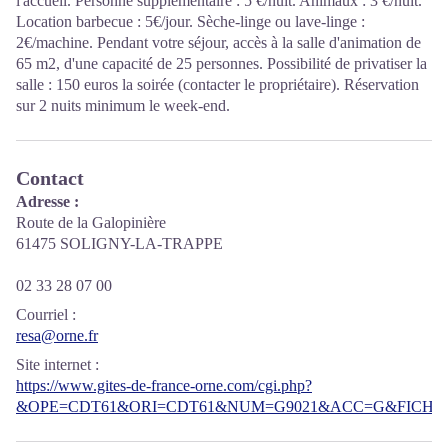
l'accueil. Personne supplémentaire : 5 €/nuit. Animaux : 3 €/nuit.
Location barbecue : 5€/jour. Sèche-linge ou lave-linge :
2€/machine. Pendant votre séjour, accès à la salle d'animation de
65 m2, d'une capacité de 25 personnes. Possibilité de privatiser la
salle : 150 euros la soirée (contacter le propriétaire). Réservation
sur 2 nuits minimum le week-end.
Contact
Adresse :
Route de la Galopinière
61475 SOLIGNY-LA-TRAPPE
02 33 28 07 00
Courriel
:
resa@orne.fr
Site internet
:
https://www.gites-de-france-orne.com/cgi.php?
&OPE=CDT61&ORI=CDT61&NUM=G9021&ACC=G&FICHE=O