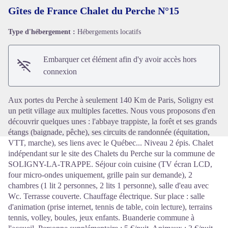
Gîtes de France Chalet du Perche N°15
Type d'hébergement :
Hébergements locatifs
Voir l'image en plein écran
Embarquer cet élément afin d'y avoir accès hors
connexion
Aux portes du Perche à seulement 140 Km de Paris, Soligny est
un petit village aux multiples facettes. Nous vous proposons d'en
découvrir quelques unes : l'abbaye trappiste, la forêt et ses grands
étangs (baignade, pêche), ses circuits de randonnée (équitation,
VTT, marche), ses liens avec le Québec... Niveau 2 épis. Chalet
indépendant sur le site des Chalets du Perche sur la commune de
SOLIGNY-LA-TRAPPE. Séjour coin cuisine (TV écran LCD,
four micro-ondes uniquement, grille pain sur demande), 2
chambres (1 lit 2 personnes, 2 lits 1 personne), salle d'eau avec
Wc. Terrasse couverte. Chauffage électrique. Sur place : salle
d'animation (prise internet, tennis de table, coin lecture), terrains
tennis, volley, boules, jeux enfants. Buanderie commune à