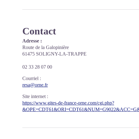
Contact
Adresse :
Route de la Galopinière
61475 SOLIGNY-LA-TRAPPE
02 33 28 07 00
Courriel
:
resa@orne.fr
Site internet
:
https://www.gites-de-france-orne.com/cgi.php?
&OPE=CDT61&ORI=CDT61&NUM=G9022&ACC=G&F