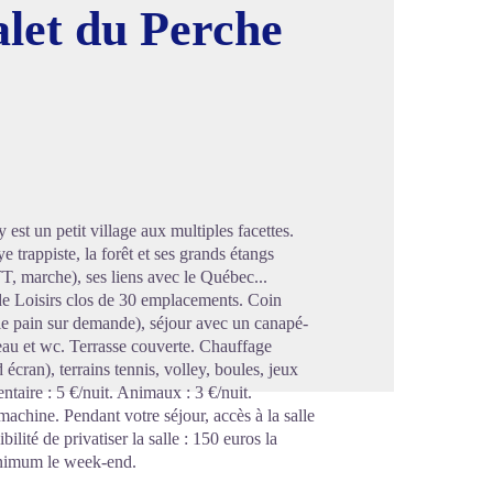
let du Perche
image en plein écran
st un petit village aux multiples facettes.
trappiste, la forêt et ses grands étangs
T, marche), ses liens avec le Québec...
de Loisirs clos de 30 emplacements. Coin
e pain sur demande), séjour avec un canapé-
d'eau et wc. Terrasse couverte. Chauffage
d écran), terrains tennis, volley, boules, jeux
aire : 5 €/nuit. Animaux : 3 €/nuit.
machine. Pendant votre séjour, accès à la salle
lité de privatiser la salle : 150 euros la
minimum le week-end.