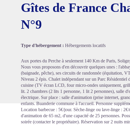
Gîtes de France Cha
N°9
Voir l'
Type d'hébergement :
Hébergements locatifs
Aux portes du Perche à seulement 140 Km de Paris, Soligny e
Nous vous proposons d'en découvrir quelques unes : l'abbaye 
(baignade, pêche), ses circuits de randonnée (équitation, VT
Niveau 2 épis. Chalet indépendant sur un Parc Résidentiel 
cuisine (TV écran LCD, four micro-ondes uniquement, grill
lit. 2 chambres (2 lits 1 personne, 1 lit 2 personnes), salle 
électrique. Sur place : salle d'animation (prise internet, gran
enfants. Buanderie commune à l'accueil. Personne supplément
Location barbecue : 5€/jour. Sèche-linge ou lave-linge : 2€/
d'animation de 65 m2, d'une capacité de 25 personnes. Possibi
soirée (contacter le propriétaire). Réservation sur 2 nuits 