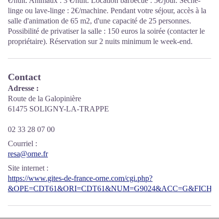
€/nuit. Animaux : 3 €/nuit. Location barbecue : 5€/jour. Sèche-
linge ou lave-linge : 2€/machine. Pendant votre séjour, accès à la
salle d'animation de 65 m2, d'une capacité de 25 personnes.
Possibilité de privatiser la salle : 150 euros la soirée (contacter le
propriétaire). Réservation sur 2 nuits minimum le week-end.
Contact
Adresse :
Route de la Galopinière
61475 SOLIGNY-LA-TRAPPE
02 33 28 07 00
Courriel
:
resa@orne.fr
Site internet
:
https://www.gites-de-france-orne.com/cgi.php?
&OPE=CDT61&ORI=CDT61&NUM=G9024&ACC=G&FICHE=O