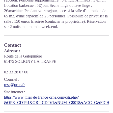
l'accueil. Personne supplémentaire : 5 €/nuit. Animaux : 3 €/nuit.
Location barbecue : 5€/jour. Sèche-linge ou lave-linge :
2€/machine. Pendant votre séjour, accès à la salle d'animation de
65 m2, d'une capacité de 25 personnes. Possibilité de privatiser la
salle : 150 euros la soirée (contacter le propriétaire). Réservation
sur 2 nuits minimum le week-end.
Contact
Adresse :
Route de la Galopinière
61475 SOLIGNY-LA-TRAPPE
02 33 28 07 00
Courriel
:
resa@orne.fr
Site internet
:
https://www.gites-de-france-orne.com/cgi.php?
&OPE=CDT61&ORI=CDT61&NUM=G9018&ACC=G&FICHE=O