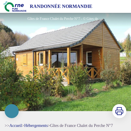
Gîtes de France Chalet du Perche N°7
RANDONNÉE NORMANDIE
Gîtes de France Chalet du Perche N°7 - © Gites de France Orne
Imprimer
>>
Accueil
>
Hébergements
>
Gîtes de France Chalet du Perche N°7