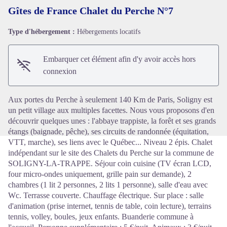
Gîtes de France Chalet du Perche N°7
Type d'hébergement :
Hébergements locatifs
Voir l'image en plein écran
Embarquer cet élément afin d'y avoir accès hors
connexion
Aux portes du Perche à seulement 140 Km de Paris, Soligny est
un petit village aux multiples facettes. Nous vous proposons d'en
découvrir quelques unes : l'abbaye trappiste, la forêt et ses grands
étangs (baignade, pêche), ses circuits de randonnée (équitation,
VTT, marche), ses liens avec le Québec... Niveau 2 épis. Chalet
indépendant sur le site des Chalets du Perche sur la commune de
SOLIGNY-LA-TRAPPE. Séjour coin cuisine (TV écran LCD,
four micro-ondes uniquement, grille pain sur demande), 2
chambres (1 lit 2 personnes, 2 lits 1 personne), salle d'eau avec
Wc. Terrasse couverte. Chauffage électrique. Sur place : salle
d'animation (prise internet, tennis de table, coin lecture), terrains
tennis, volley, boules, jeux enfants. Buanderie commune à