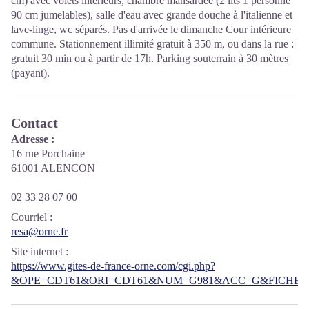
cm) avec volets intérieurs, chambre mansardée (2 lits 1 personne
90 cm jumelables), salle d'eau avec grande douche à l'italienne et
lave-linge, wc séparés. Pas d'arrivée le dimanche Cour intérieure
commune. Stationnement illimité gratuit à 350 m, ou dans la rue :
gratuit 30 min ou à partir de 17h. Parking souterrain à 30 mètres
(payant).
Contact
Adresse :
16 rue Porchaine
61001 ALENCON
02 33 28 07 00
Courriel
:
resa@orne.fr
Site internet
:
https://www.gites-de-france-orne.com/cgi.php?
&OPE=CDT61&ORI=CDT61&NUM=G981&ACC=G&FICHE=O