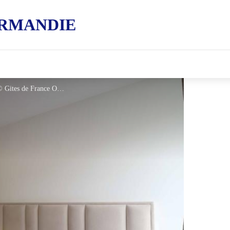
RMANDIE
City Break du Jeudi - Sarrazine - 5 - © Gites de France Orne