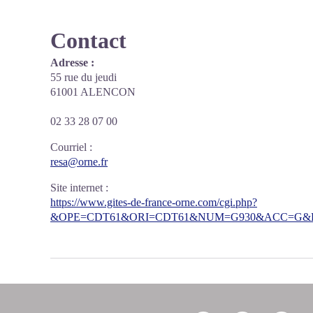
Contact
Adresse :
55 rue du jeudi
61001 ALENCON
02 33 28 07 00
Courriel
:
resa@orne.fr
Site internet
:
https://www.gites-de-france-orne.com/cgi.php?
&OPE=CDT61&ORI=CDT61&NUM=G930&ACC=G&FI