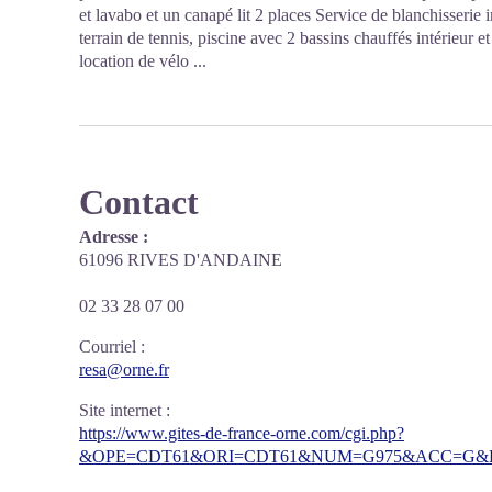
et lavabo et un canapé lit 2 places Service de blanchisserie 
terrain de tennis, piscine avec 2 bassins chauffés intérieur et 
location de vélo ...
Contact
Adresse :
61096 RIVES D'ANDAINE
02 33 28 07 00
Courriel
:
resa@orne.fr
Site internet
:
https://www.gites-de-france-orne.com/cgi.php?
&OPE=CDT61&ORI=CDT61&NUM=G975&ACC=G&FI