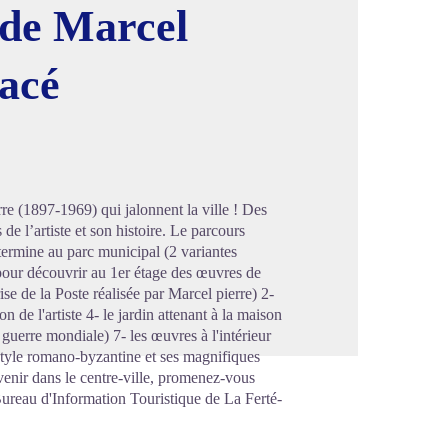
 de Marcel
acé
image en plein écran
e (1897-1969) qui jalonnent la ville ! Des
e l’artiste et son histoire. Le parcours
 termine au parc municipal (2 variantes
en pour découvrir au 1er étage des œuvres de
ise de la Poste réalisée par Marcel pierre) 2-
 de l'artiste 4- le jardin attenant à la maison
uerre mondiale) 7- les œuvres à l'intérieur
e style romano-byzantine et ses magnifiques
evenir dans le centre-ville, promenez-vous
 Bureau d'Information Touristique de La Ferté-