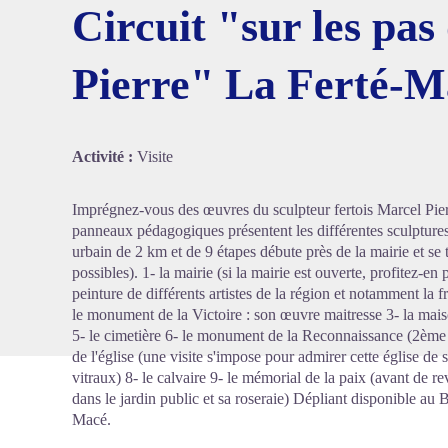
Circuit "sur les pas
Pierre" La Ferté-M
Voir l'
Activité :
Visite
Imprégnez-vous des œuvres du sculpteur fertois Marcel Pierr
panneaux pédagogiques présentent les différentes sculptures d
urbain de 2 km et de 9 étapes débute près de la mairie et se
possibles). 1- la mairie (si la mairie est ouverte, profitez-
peinture de différents artistes de la région et notamment la fr
le monument de la Victoire : son œuvre maitresse 3- la maison
5- le cimetière 6- le monument de la Reconnaissance (2ème g
de l'église (une visite s'impose pour admirer cette église d
vitraux) 8- le calvaire 9- le mémorial de la paix (avant de r
dans le jardin public et sa roseraie) Dépliant disponible au
Macé.