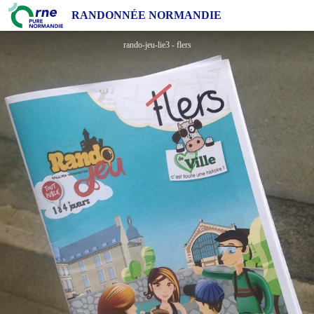
Rando Jeu : Flers sous toutes ses facettes
RANDONNÉE NORMANDIE
rando-jeu-lie3 - flers